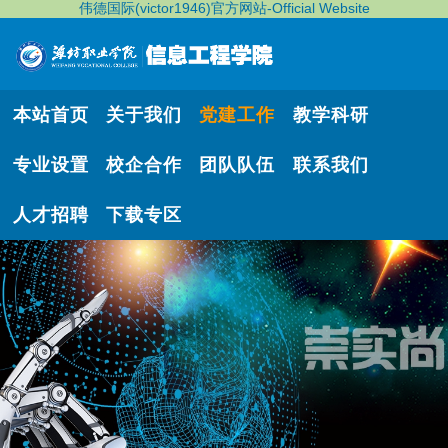
伟德国际(victor1946)官方网站-Official Website
本站首页
关于我们
党建工作
教学科研
专业设置
校企合作
团队队伍
联系我们
人才招聘
下载专区