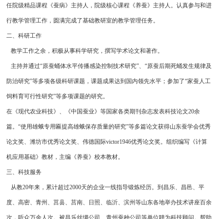
任院级精品课程《蚕病》主持人，院级核心课程《养蚕》主持人。认真参与和进
行教学管理工作，圆满完成了基础教研室的教学管理任务。
二、科研工作
教学工作之余，积极从事科学研究，撰写学术论文和著作。
主持并通过“原蚕蛹体水平传播感染控制技术研究”、“原蚕后期死蛹发生规律及
防治研究”等多项各级科研课题，课题成果达到国内领先水平；参加了“家蚕人工
饲料育可行性研究”等多项课题的研究。
在《现代农业科技》、《中国蚕业》等国家各类期刊杂志发表科技论文20余
篇。“使用雄蛾专用匾提高雄蛾保存质量的研究”等多篇论文获得山东蚕学会优秀
论文奖、潍坊市优秀论文奖、伟德国际victor1946优秀论文奖。组织编写《计算
机应用基础》教材，主编《养蚕》校本教材。
三、科技服务
从教20年来，累计超过2000天的企业一线指导锻炼经历。到昌乐、昌邑、平
度、高密、青州、莒县、莒南、日照、临沂、滨州等山东各地举办技术讲座百余
次，听众万余人次。被昌乐丝绸公司、青州蚕种公司等单位聘为科技顾问。帮助