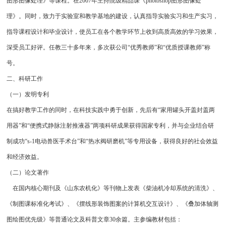
图形图像处理》等课程。在2007年主持院级精品课《photoshop图形图像处
理》。同时，致力于实验室和教学基地的建设，认真指导实验实习和生产实习，
指导课程设计和毕业设计，使员工在各个教学环节上收到高质高效的学习效果，
深受员工好评。任教三十多年来，多次获公司“优秀教师”和“优质授课教师”称
号。
二、科研工作
（一）发明专利
在搞好教学工作的同时，在科技实践中勇于创新，先后有“家用罐头开盖封盖两
用器”和“便携式静脉注射推液器”两项科研成果获得国家专利，并与企业结合研
制成功“s-1电动兽医手术台”和“热水阀研磨机”等专用设备，获得良好的社会效益
和经济效益。
（二）论文著作
在国内核心期刊及《山东农机化》等刊物上发表《柴油机冷却系统的清洗》、
《制图课标准化考试》、《摆线形装饰图案的计算机交互设计》、《叠加体轴测
图绘图优先级》等普通论文及科普文章30余篇。主参编教材包括：