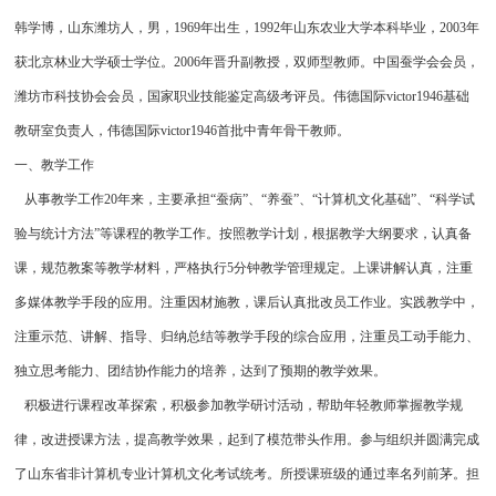
韩学博，山东潍坊人，男，1969年出生，1992年山东农业大学本科毕业，2003年
获北京林业大学硕士学位。2006年晋升副教授，双师型教师。中国蚕学会会员，
潍坊市科技协会会员，国家职业技能鉴定高级考评员。伟德国际victor1946基础
教研室负责人，伟德国际victor1946首批中青年骨干教师。
一、教学工作
从事教学工作20年来，主要承担“蚕病”、“养蚕”、“计算机文化基础”、“科学试
验与统计方法”等课程的教学工作。按照教学计划，根据教学大纲要求，认真备
课，规范教案等教学材料，严格执行5分钟教学管理规定。上课讲解认真，注重
多媒体教学手段的应用。注重因材施教，课后认真批改员工作业。实践教学中，
注重示范、讲解、指导、归纳总结等教学手段的综合应用，注重员工动手能力、
独立思考能力、团结协作能力的培养，达到了预期的教学效果。
积极进行课程改革探索，积极参加教学研讨活动，帮助年轻教师掌握教学规
律，改进授课方法，提高教学效果，起到了模范带头作用。参与组织并圆满完成
了山东省非计算机专业计算机文化考试统考。所授课班级的通过率名列前茅。担