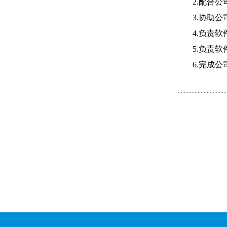
2.
配合公
3.
协助公
4.
负责软
5.
负责软
6.
完成公