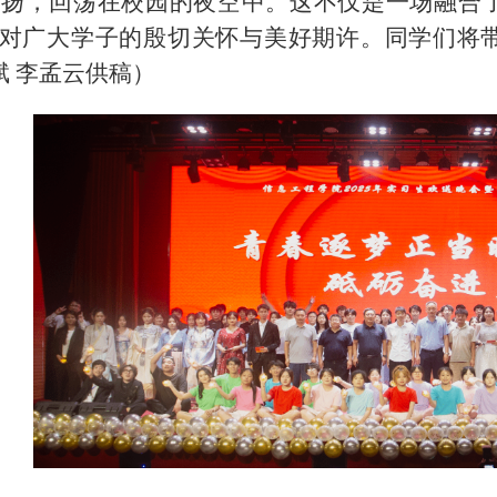
悠扬，回荡在校园的夜空中。这不仅是一场融合
r1946对广大学子的殷切关怀与美好期许。同学
斌
李孟云供稿）