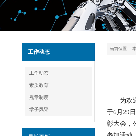
当前位置：
工作动态
工作动态
素质教育
规章制度
为欢
学子风采
于6月29
彰大会，
参加活动