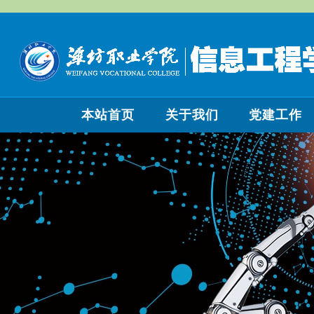
本站首页
关于我们
党建工作