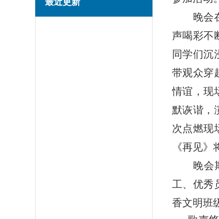
最近更新
晚会
声喝彩不
同学们沉
带观众穿
情谊，现
默诙谐，
次点燃现
《再见》
晚会
工、优秀
香文明班