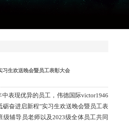
”实习生欢送晚会暨员工表彰大会
中表现优异的员工，伟德国际victor1946
时 砥砺奋进启新程”实习生欢送晚会暨员工表
级辅导员老师以及2023级全体员工共同