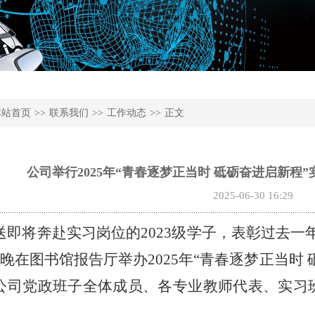
本站首页
>>
联系我们
>>
工作动态
>>
正文
公司举行2025年“青春逐梦正当时 砥砺奋进启新程
2025-06-30 16:29
送即将奔赴实习岗位的
2023级学子，表彰过去一年
日晚在图书馆报告厅举办2025年“青春逐梦正当
公司党政班子全体成员、各专业教师代表、实习班
。