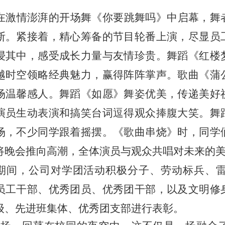
在激情澎湃的开场舞《你要跳舞吗》中启幕，舞
断。紧接着，精心筹备的节目轮番上演，尽显员
浸其中，感受成长力量与友情珍贵。舞蹈《红楼
越时空领略经典魅力，赢得阵阵掌声。歌曲《蒲
场温馨感人。舞蹈《如愿》舞姿优美，传递美好
演员生动表演和搞笑台词逗得观众捧腹大笑。舞
场，不少同学跟着摇摆。《歌曲串烧》时，同学
将晚会推向高潮，全体演员与观众共唱对未来的
期间，公司对学团活动积极分子、劳动标兵、
员工干部、优秀团员、优秀团干部，以及文明修
级、先进班集体、优秀团支部进行表彰。