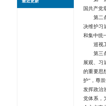
最近更新
国共产党
第二
决维护习
和集中统
巡视
第三
展观、习
的重要思
护”，尊
发挥政治
党体系，