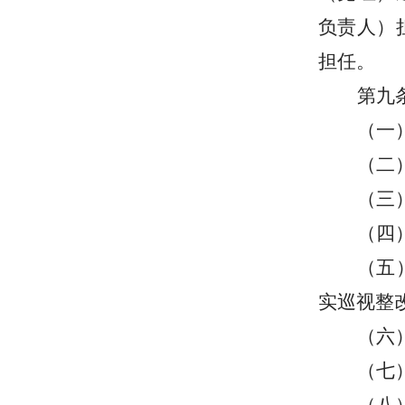
负责人）
担任。
第九
（一
（二
（三
（四
（五
实巡视整
（六
（七