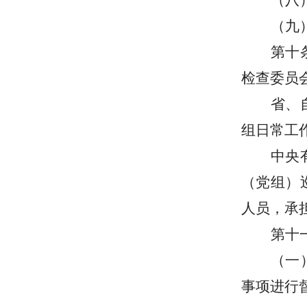
（八
（九
第十
检查委员
省、
组日常工
中央
（党组）
人员，承
第十
（一
事项进行