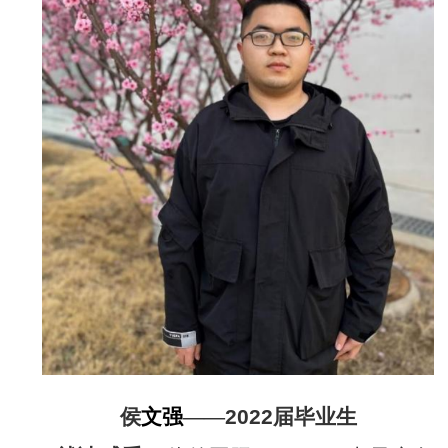
侯
文强
——
2022
届毕业生