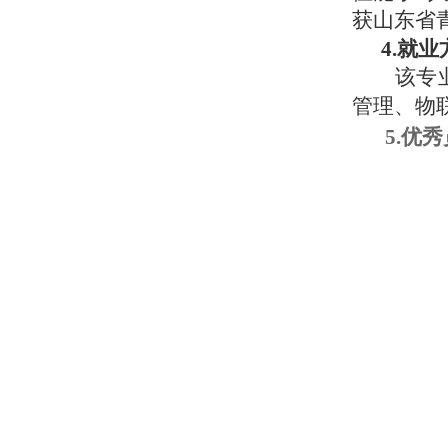
获山东省
4.就
该专
管理、物
5.优