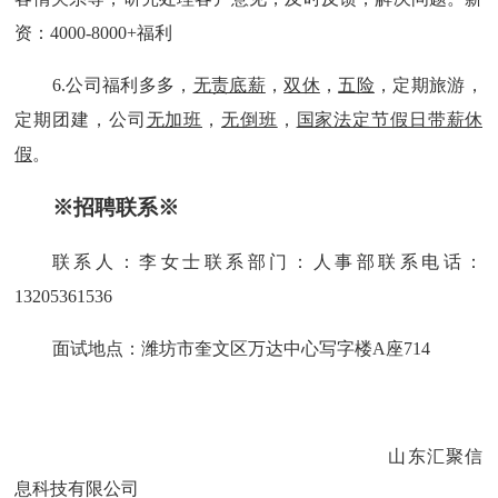
资：
4000-8000+福利
6.公司福利多多，
无责底薪
，
双休
，
五险
，定期旅游，
定期团建，公司
无加班
，
无倒班
，
国家法定节假日带薪休
假
。
※招聘联系※
联系人：李女士
联系部门：人事部
联系电话：
13205361536
面试地点：潍坊市奎文区万达中心写字楼
A座714
山东汇聚信
息科技有限公司