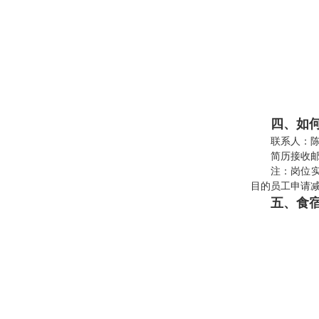
四、如
联系人：陈经
简历接收
注：岗位
目的员工申请
五、食