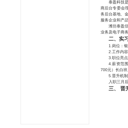
泰盈科技
商后台专委会
务后台基地、
服务企业和产
潍坊泰盈
业务及电子商务
二、实
1.岗位：
2.工作
3.职位
4.薪资范
700元）长白
5.晋升机
入职三月
三、 晋