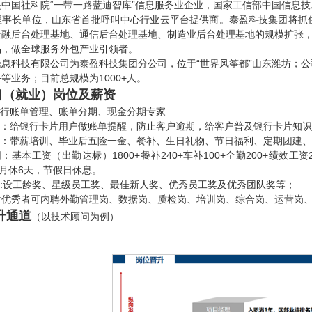
是中国社科院“一带一路蓝迪智库”信息服务业企业，国家工信部中国信息
理事长单位，山东省首批呼叫中心行业云平台提供商。泰盈科技集团将抓
金融后台处理基地、通信后台处理基地、制造业后台处理基地的规模扩张，
品，做全球服务外包产业引领者。
信息科技有限公司为泰盈科技集团分公司，位于“世界风筝都”山东潍坊；
等业务；目前总规模为1000+人。
习（就业）岗位及薪资
银行账单管理、账单分期、现金分期专家
内容：给银行卡片用户做账单提醒，防止客户逾期，给客户普及银行卡片知
亮点：带薪培训、毕业后五险一金、餐补、生日礼物、节日福利、定期团建
围：基本工资（出勤达标）1800+餐补240+车补100+全勤200+绩效工资
班月休6天，节假日休息。
制:设工龄奖、星级员工奖、最佳新人奖、优秀员工奖及优秀团队奖等；
后优秀者可内聘外勤管理岗、数据岗、质检岗、培训岗、综合岗、运营岗、
升通道
（以技术顾问为例）