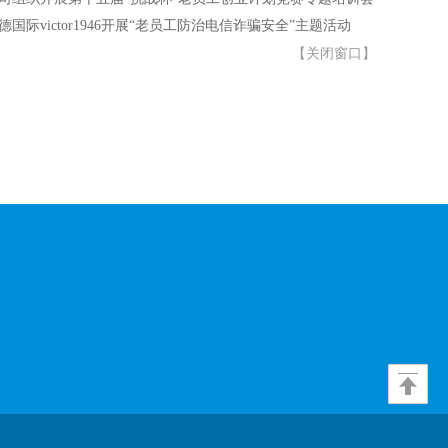
国际victor1946开展“老员工防治电信诈骗安全”主题活动
【
关闭窗口
】