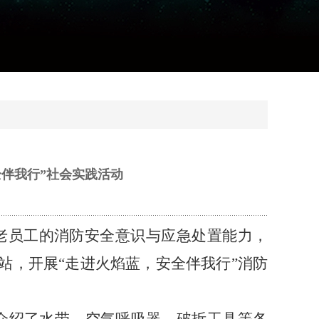
安全伴我行”社会实践活动
强老员工的消防安全意识与应急处置能力，
防救援站，开展“走进火焰蓝，安全伴我行”消防