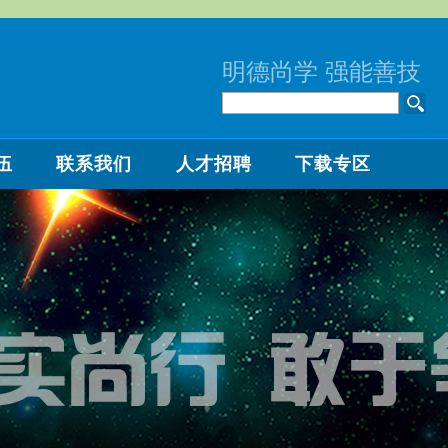
明德尚学 强能善技
伍
联系我们
人才招聘
下载专区