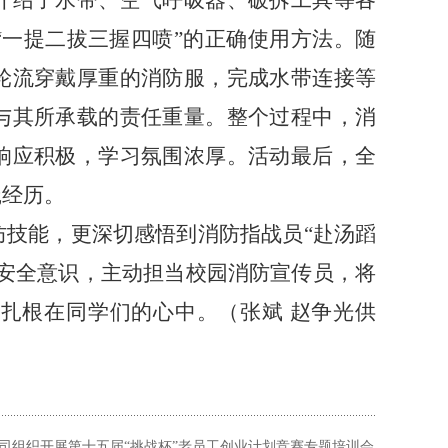
介绍了水带、空气呼吸器、破拆工具等各
“一提二拔三握四喷”的正确使用方法。随
轮流穿戴厚重的消防服，完成水带连接等
与其所承载的责任重量。整个过程中，消
响应积极，学习氛围浓厚。活动最后，全
践经历。
防技能，更深切感悟到消防指战员
“赴汤蹈
安全意识，主动担当校园消防宣传员，将
扎根在同学们的心中。（张斌 赵争光供
司组织开展第十五届“挑战杯”老员工创业计划竞赛专题培训会