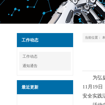
当前位置：
工作动态
工作动态
通知通告
为弘
11月19
最近更新
安全实践