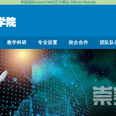
伟德国际(victor1946)官方网站-Official Website
教学科研
专业设置
校企合作
团队队