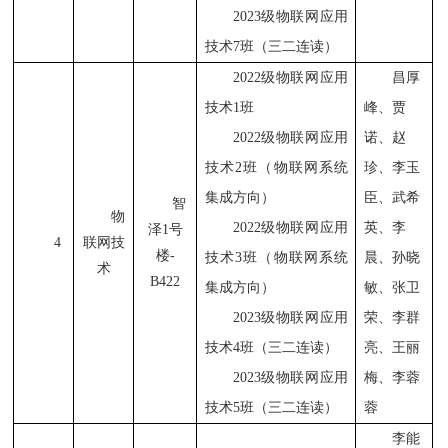
2023
级物联网应用
技术
7
班（三二连读）
2022
级物联网应用
昌厚
技术
1
班
峰、贾
2022
级物联网应用
诺、赵
技术
2
班（物联网系统
珍、李玉
集成方向）
臣、武希
智
物
2022
级物联网应用
英、李
泽
1
号
4
联网技
楼
-
技术
3
班（物联网系统
晨、孙晓
术
B422
集成方向）
敏、张卫
2023
级物联网应用
荣、李群
技术
4
班（三二连读）
亮、王丽
2023
级物联网应用
梅、李蓉
技术
5
班（三二连读）
蓉
李能