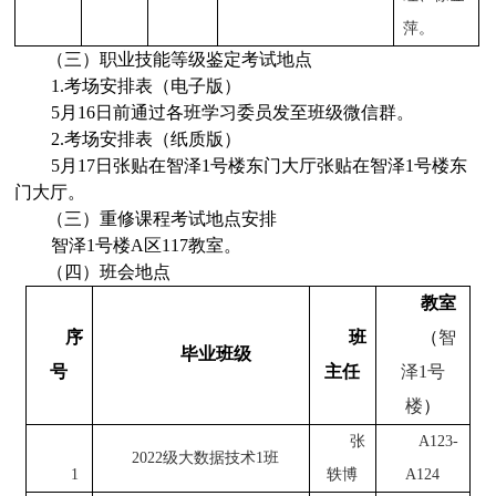
萍。
（三）职业技能等级鉴定考试地点
1.
考场安排表（电子版）
5
月
16
日前通过各班学习委员发至班级微信群。
2.
考场安排表（纸质版）
5
月
17
日张贴在智泽
1
号楼东门大厅张贴在智泽
1
号楼东
门大厅。
（三）重修课程考试地点安排
智泽
1
号楼
A
区
117
教室。
（四）班会地点
教室
序
班
（
智
毕业班级
号
主任
泽
1
号
楼
）
张
A123-
2022
级大数据技术
1
班
1
轶博
A124