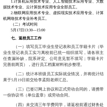
1.
计算机应用技术专业、人工智能技术应用专业、大数
据技术专业、云计算技术应用专业全部员工。
2.
物联网应用技术专业、虚拟现实技术应用专业、计算
机网络技术专业补考员工。
（二）考试时间
5
月
17
日
13:30
—
15:00
七、返校员工工作
（一）填写员工毕业生登记表和员工学籍卡片（毕
业生登记表员工实习离校前已统一组织填写，请各班主
任查漏补缺，院系评定、公司意见暂不填写；学籍卡片
完善前两页），进行员工档案材料初步整理。
（二）统计本班级员工实际就业情况，并将统计结
果于
5
月
19
日前交给李孟阳老师汇总。
（三）已签订网上协议和正式劳动合同的，请携带
一份协议书（单位盖章）或劳动合同。
（四）未交清三年学费同学，请返校前通过财务处