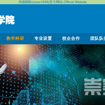
伟德国际(victor1946)官方网站-Official Website
教学科研
专业设置
校企合作
团队队