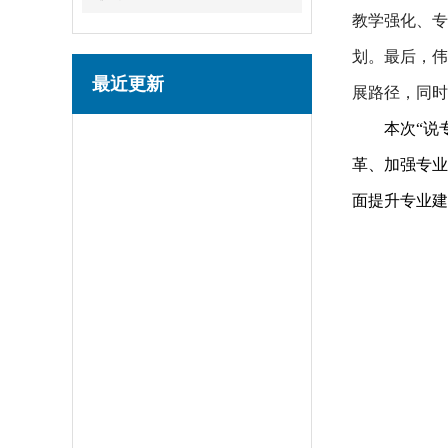
教学强化、专
划。最后，伟
最近更新
展路径，同时
本次“说
革、加强专业
面提升专业建