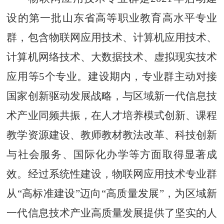
设的第一批山东省高等职业教育高水平专业
群，包含物联网应用技术、计算机应用技术、
计算机网络技术、大数据技术、虚拟现实技术
应用等5个专业。建设期内，专业群主动对接
国家创新驱动发展战略，与区域新一代信息技
术产业同频共振，在人才培养模式创新、课程
教学资源建设、教师教材教法改革、科技创新
与社会服务、国际化办学等方面取得显著成
效。经过系统性建设，物联网应用技术专业群
从“高标准建设”迈向“高质量发展”，为区域新
一代信息技术产业高质量发展提供了坚实的人