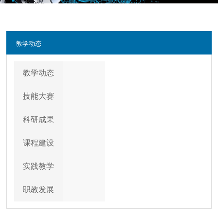
教学动态
教学动态
技能大赛
科研成果
课程建设
实践教学
职教发展