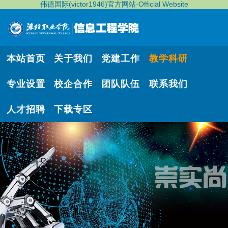
伟德国际(victor1946)官方网站-Official Website
本站首页
关于我们
党建工作
教学科研
专业设置
校企合作
团队队伍
联系我们
人才招聘
下载专区