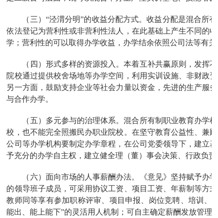
（三）“泾渭分明”的收益分配方式。收益分配是混合所
依法登记为营利性或非营利性法人，在此基础上产生不同的收
学；营利性的可以取得办学收益，办学结余依照公司法等有关
（四）形式多样的资源投入。本着互补共赢原则，发挥不
院校通过提供校舍场地等办学空间，利用实训设施、非财政资
另一方面，鼓励支持企业等社会力量以资金，先进的生产服务
与合作办学。
（五）多元参与的治理体系。混合所有制职业教育办学机
校，也不能完全照搬民办职业院校。在坚守教育公益性、兼顾
公司等办学机构要制定办学章程，在公司党委领导下，建立基
予充分的办学自主权，建立健全理（董）事会决策、行政负责
（六）面向市场的人事薪酬办法。《意见》坚持赋予办学
的领导班子成员，可采用协议工资、项目工资、年薪制等方式
教师同等享有参加职称评审、项目申报、岗位竞聘、培训、奖
能出、能上能下”的灵活用人机制；可自主确定薪酬发放管理