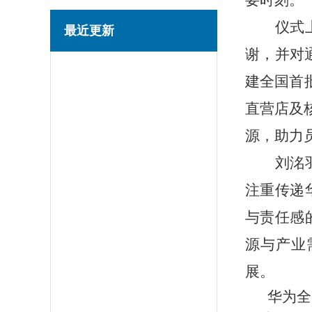
要时刻。
仪式
最近更新
谢，并对
建全国首
直营店及
源，助力
刘洺
注重传递
与责任感
源与产业
展。
华为全