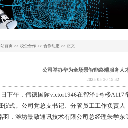
本站首页
>>
校企合作
>>
合作动态
>>
正文
公司举办华为全场景智能终端服务人
2025-05-30 15:32
8日下午，伟德国际victor1946在智泽1号楼A
班仪式。公司党总支书记、分管员工工作负责人
洺羽，潍坊景致通讯技术有限公司总经理朱学东等