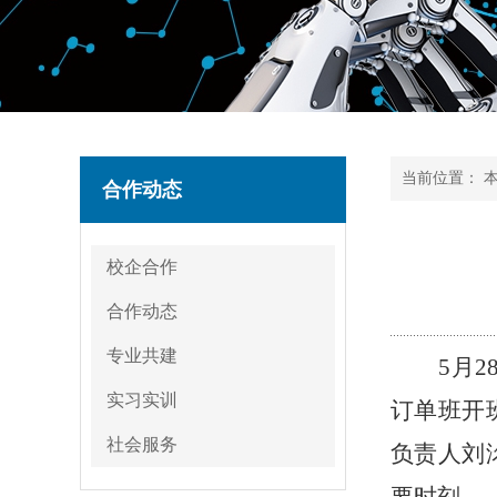
当前位置：
合作动态
校企合作
合作动态
专业共建
5月2
实习实训
订单班开
社会服务
负责人刘