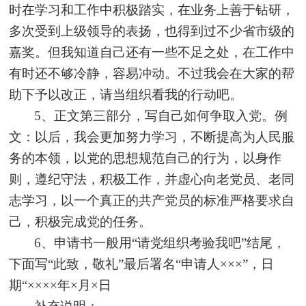
时在学习和工作中积极踏实，在业务上善于钻研，
多次受到上级领导的表扬，也得到过不少省市级的
嘉奖。但我知道自己还有一些不足之处，在工作中
有时还不够冷静，容易冲动。不过我会在大家的帮
助下予以改正，请当组织看我的行动吧。
5
、正文第三部分，写自己如何争取入党。例
文：以后，我会更加努力学习，不断提高为人民服
务的本领，以党的思想规范自己的行为，以身作
则，遵纪守法，积极工作，并虚心向老党员、老同
志学习，以一个真正的共产党员的标准严格要求自
己，积极完成党的任务。
6
、申请书一般用
“
请党组织考验我吧
”
结尾，
下面写
“
此致，敬礼
”
最后署名
“
申请人
×××”
，日
期
“××××
年
×
月
×
日