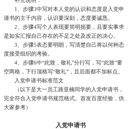
补充说明：
1
、步骤
3
中写对本人党的认识和态度是入党申
请书的主干内容，认识要深刻，态度要诚恳。
2
、步骤
4
写个人表现要简明扼要，且要实事求
是如实汇报自己存在的不足之处及改正的决心。
3
、步骤
5
表态要明朗，写清楚自己将以何种态
度接受组织的考验。
4
、步骤
6
中
“
此致，敬礼
”
分行写，写
“
此致
”
要
空两格，下行顶格写
“
敬礼
”
，且后面都不加标点。
入党申请书标准范文
（以下是大一员工路亚楠同学的入党申请书，
完全符合入党申请书规范格式。首发百度经验，供
大家参考）
入党申请书