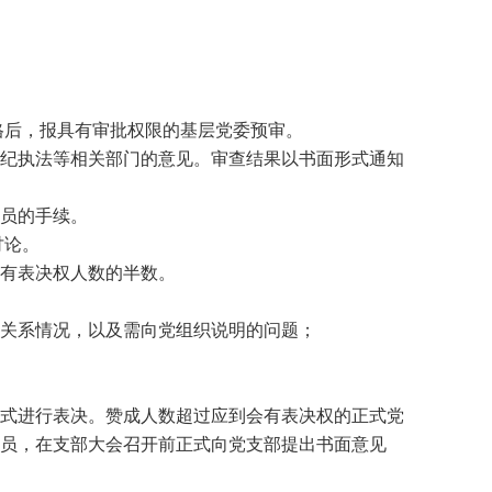
格后，报具有审批权限的基层党委预审。
纪执法等相关部门的意见。审查结果以书面形式通知
员的手续。
讨论。
有表决权人数的半数。
关系情况，以及需向党组织说明的问题；
式进行表决。赞成人数超过应到会有表决权的正式党
员，在支部大会召开前正式向党支部提出书面意见