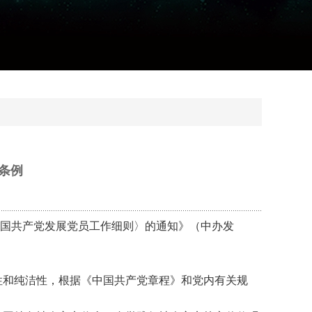
条例
国共产党发展党员工作细则〉的通知》（中办发
性和纯洁性，根据《中国共产党章程》和党内有关规