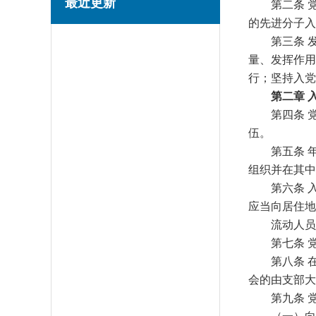
最近更新
第二条 
的先进分子入
第三条 
量、发挥作用
行；坚持入党
第二章 
第四条 
伍。
第五条 
组织并在其中
第六条 
应当向居住地
流动人员
第七条 
第八条 
会的由支部大
第九条 