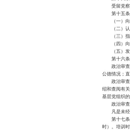
受留党察
第十五条
（一）向
（二）
（三）指
（四）向
（五）发
第十六条
政治审查
公德情况；直
政治审查
绍和查阅有关
基层党组织的
政治审查
凡是未经
第十七条
时）。培训时