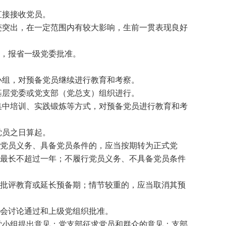
直接接收党员。
迹突出，在一定范围内有较大影响，生前一贯表现良好
，报省一级党委批准。
小组，对预备党员继续进行教育和考察。
基层党委或党支部（党总支）组织进行。
集中培训、实践锻炼等方式，对预备党员进行教育和考
党员之日算起。
党员义务、具备党员条件的，应当按期转为正式党
最长不超过一年；不履行党员义务、不具备党员条件
批评教育或延长预备期；情节较重的，应当取消其预
会讨论通过和上级党组织批准。
党小组提出意见；党支部征求党员和群众的意见；支部