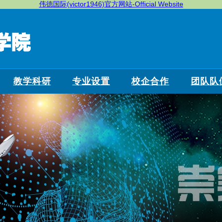
伟德国际(victor1946)官方网站-Official Website
教学科研
专业设置
校企合作
团队队