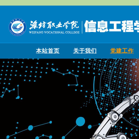
本站首页
关于我们
党建工作