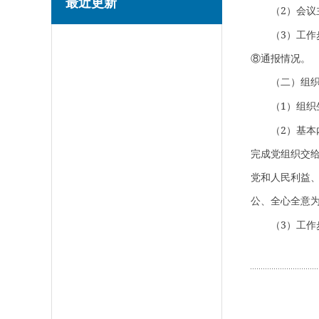
最近更新
2
（
）会议
3
（
）工作
⑧
通报情况。
（二）组
1
（
）组织
2
（
）基本
完成党组织交
党和人民利益
公、全心全意
3
（
）工作