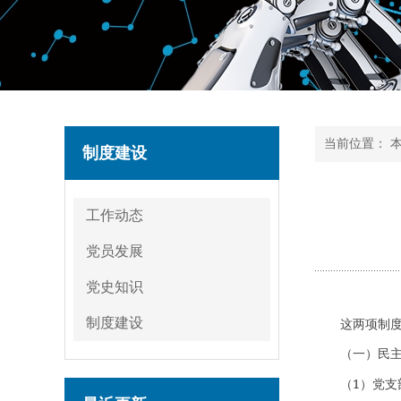
当前位置：
制度建设
工作动态
党员发展
党史知识
制度建设
这两项制
（一）民
1
（
）党支