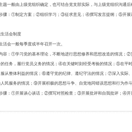
主题一般由上级党组织确定，也可结合党支部实际，与上级党组织沟通后
步骤：
①
制定方案；
②
组织学习；
③
征求意见；
④
撰写发言提纲；
⑤
开展
织生活会制度
生活会一般每季度或半年召开一次。
内容：
①
学习党的基本理论，不断地进行思想修养和思想改造的情况；
②
给的任务，履行党员义务的情况；
④
在关键时刻经受考验的情况；
⑤
在平
、服从整体利益的情况；
⑥
遵守党的纪律、遵纪守法的情况；
⑦
深入实际
为人民服务的情况；
⑨
开展积极的思想斗争、自觉地同错误思想和行为作
步骤：
①
开展谈心谈话；
②
撰写对照检查；
③
开展批评和自我批评；
④
开