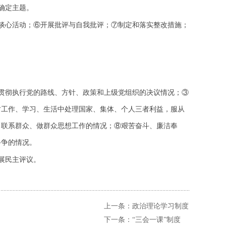
确定主题。
谈心活动；
⑥
开展批评与自我批评；
⑦
制定和落实整改措施；
贯彻执行党的路线、方针、政策和上级党组织的决议情况；
③
时工作、学习、生活中处理国家、集体、个人三者利益，服从
、联系群众、做群众思想工作的情况；
⑧
艰苦奋斗、廉洁奉
斗争的情况。
展民主评议。
上一条：政治理论学习制度
下一条：“三会一课”制度