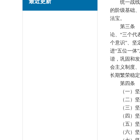
最近更新
统一战线
的阶级基础、
法宝。
第三条 
论、
“
三个代
个意识
”
、坚
进
“
五位一体
”
谐，巩固和发
会主义制度、
长期繁荣稳定
第四条 
（一）坚
（二）坚
（三）坚
（四）坚
（五）坚
（六）坚