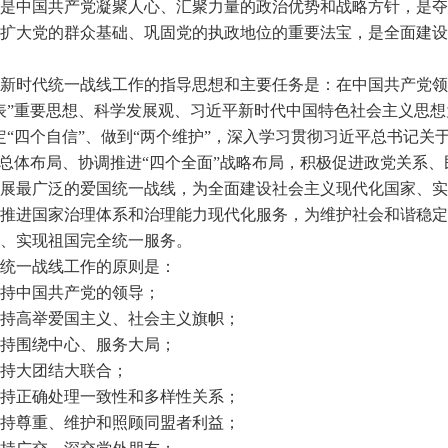
是中国共产党凝聚人心、汇聚力量的政治优势和战略方针，是夺
扩大党的群众基础、巩固党的执政地位的重要法宝，是全面建设
新时代统一战线工作的指导思想和主要任务是：在中国共产党领
表
”
重要思想、科学发展观、习近平新时代中国特色社会主义思想
定
“
四个自信
”
、做到
“
两个维护
”
，深入学习贯彻习近平总书记关
总体布局、协调推进
“
四个全面
”
战略布局，积极促进政党关系、
展最广泛的爱国统一战线，为全面建设社会主义现代化国家、实
推进国家治理体系和治理能力现代化服务，为维护社会和谐稳定
、实现祖国完全统一服务。
统一战线工作的原则是：
持中国共产党的领导；
持高举爱国主义、社会主义旗帜；
持围绕中心、服务大局；
持大团结大联合；
持正确处理一致性和多样性关系；
持尊重、维护和照顾同盟者利益；