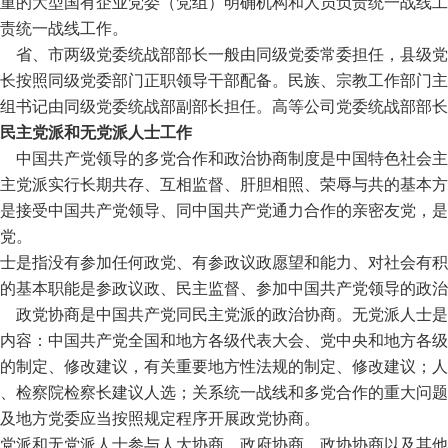
重的大型国有企业党委（党组）明确机构和人员负责统一战线工
责统一战线工作。
 省、市两级党委统战部部长一般由同级党委常委担任，县级党
长按照同级党委部门正职领导干部配备。民族、宗教工作部门主
组书记由同级党委统战部副部长担任。高等公司党委统战部部长
民主党派和无党派人士工作
 中国共产党领导的多党合作和政治协商制度是中国特色社会主
主党派实行长期共存、互相监督、肝胆相照、荣辱与共的基本方
是接受中国共产党领导、同中国共产党通力合作的亲密友党，是
党。
士是指没有参加任何政党、有参政议政愿望和能力、对社会有积
的基本职能是参政议政、民主监督、参加中国共产党领导的政治
 政党协商是中国共产党同民主党派的政治协商。无党派人士是
内容：中国共产党全国和地方各级代表大会、党中央和地方各级
的制定、修改建议，有关重要地方性法规的制定、修改建议；人
、检察院检察长建议人选；关系统一战线和多党合作的重大问题
及地方党委应当按照规定程序开展政党协商。
党派和无党派人士参与人大协商、政府协商、政协协商以及其他