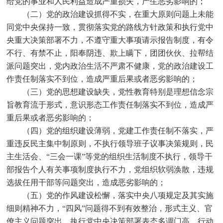
给党的事业和人民利益造成严重损失，产生恶劣影响的；
（二）党的政治建设抓得不实，在重大原则问题上未能
同党中央保持一致，贯彻落实党的路线方针政策和执行党中
央重大决策部署不力，不遵守重大事项请示报告制度，有令
不行、有禁不止，阳奉阴违、欺上瞒下，团团伙伙、拉帮结
派问题突出，党内政治生活不严肃不健康，党的政治建设工
作责任制落实不到位，造成严重后果或者恶劣影响的；
（三）党的思想建设缺失，党性教育特别是理想信念宗
旨教育流于形式，意识形态工作责任制落实不到位，造成严
重后果或者恶劣影响的；
（四）党的组织建设薄弱，党建工作责任制不落实，严
重违反民主集中制原则，不执行领导班子议事决策规则，民
主生活会、
“
三会一课
”
等党的组织生活制度不执行，领导干
部报告个人有关事项制度执行不力，党组织软弱涣散，违规
选拔任用干部等问题突出，造成恶劣影响的；
（五）党的作风建设松懈，落实中央八项规定及其实施
细则精神不力，
“
四风
”
问题得不到有效整治，形式主义、官
僚主义问题突出，执行党中央决策部署表态多调门高、行动