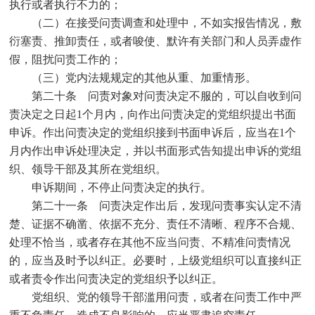
执行或者执行不力的；
（二）在接受问责调查和处理中，不如实报告情况，敷
衍塞责、推卸责任，或者唆使、默许有关部门和人员弄虚作
假，阻扰问责工作的；
（三）党内法规规定的其他从重、加重情形。
第二十条 问责对象对问责决定不服的，可以自收到问
责决定之日起
1
个月内，向作出问责决定的党组织提出书面
申诉。作出问责决定的党组织接到书面申诉后，应当在
1
个
月内作出申诉处理决定，并以书面形式告知提出申诉的党组
织、领导干部及其所在党组织。
申诉期间，不停止问责决定的执行。
第二十一条 问责决定作出后，发现问责事实认定不清
楚、证据不确凿、依据不充分、责任不清晰、程序不合规、
处理不恰当，或者存在其他不应当问责、不精准问责情况
的，应当及时予以纠正。必要时，上级党组织可以直接纠正
或者责令作出问责决定的党组织予以纠正。
党组织、党的领导干部滥用问责，或者在问责工作中严