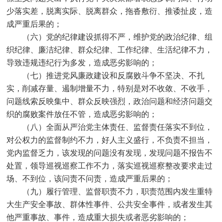
少落实差，脱离实际、脱离群众，拖沓敷衍、推诿扯皮，造
成严重后果的；
（六）党的纪律建设抓得不严，维护党的政治纪律、组
织纪律、廉洁纪律、群众纪律、工作纪律、生活纪律不力，
导致违规违纪行为多发，造成恶劣影响的；
（七）推进党风廉政建设和反腐败斗争不坚决、不扎
实，削减存量、遏制增量不力，特别是对不收敛、不收手，
问题线索反映集中、群众反映强烈，政治问题和经济问题交
织的腐败案件放任不管，造成恶劣影响的；
（八）全面从严治党主体责任、监督责任落实不到位，
对公权力的监督制约不力，好人主义盛行，不负责不担当，
党内监督乏力，该发现的问题没有发现，发现问题不报告不
处置，领导巡视巡察工作不力，落实巡视巡察整改要求走过
场、不到位，该问责不问责，造成严重后果的；
（九）履行管理、监督职责不力，职责范围内发生重特
大生产安全事故、群体性事件、公共安全事件，或者发生其
他严重事故、事件，造成重大损失或者恶劣影响的；