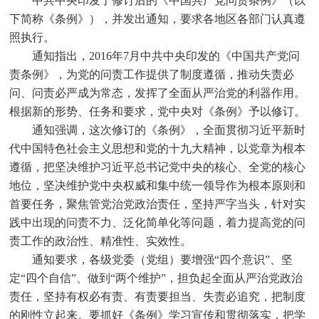
中共中央印发了修订后的《中国共产党问责条例》（以
下简称《条例》），并发出通知，要求各地区各部门认真遵
照执行。
通知指出，
2016
年
7
月中共中央印发的《中国共产党问
责条例》，为党的问责工作提供了制度遵循，推动失责必
问、问责必严成为常态，发挥了全面从严治党的利器作用。
根据新的形势、任务和要求，党中央对《条例》予以修订。
通知强调，这次修订的《条例》，全面贯彻习近平新时
代中国特色社会主义思想和党的十九大精神，以党章为根本
遵循，把坚决维护习近平总书记党中央的核心、全党的核心
地位，坚决维护党中央权威和集中统一领导作为根本原则和
首要任务，聚焦管党治党政治责任，坚持严字当头，针对实
践中出现的问责不力、泛化简单化等问题，着力提高党的问
责工作的政治性、精准性、实效性。
通知要求，各级党委（党组）要增强
“
四个意识
”
、坚
定
“
四个自信
”
、做到
“
两个维护
”
，担负起全面从严治党政治
责任，坚持有权必有责、有责要担当、失责必追究，把制度
的刚性立起来。要抓好《条例》学习宣传和贯彻落实，把学