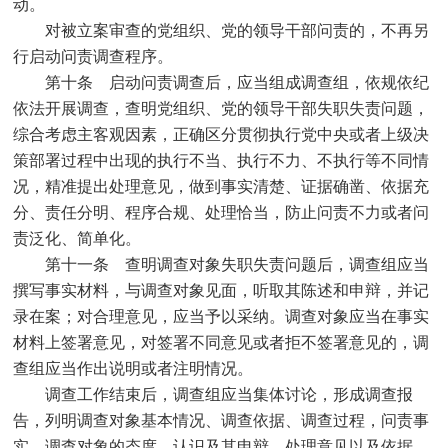
动。
对被立案审查的党组织、党的领导干部问责的，不再另
行启动问责调查程序。
第十条 启动问责调查后，应当组成调查组，依规依纪
依法开展调查，查明党组织、党的领导干部失职失责问题，
综合考虑主客观因素，正确区分贯彻执行党中央或者上级决
策部署过程中出现的执行不当、执行不力、不执行等不同情
况，精准提出处理意见，做到事实清楚、证据确凿、依据充
分、责任分明、程序合规、处理恰当，防止问责不力或者问
责泛化、简单化。
第十一条 查明调查对象失职失责问题后，调查组应当
撰写事实材料，与调查对象见面，听取其陈述和申辩，并记
录在案；对合理意见，应当予以采纳。调查对象应当在事实
材料上签署意见，对签署不同意见或者拒不签署意见的，调
查组应当作出说明或者注明情况。
调查工作结束后，调查组应当集体讨论，形成调查报
告，列明调查对象基本情况、调查依据、调查过程，问责事
实，调查对象的态度、认识及其申辩，处理意见以及依据，