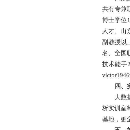
共有专兼
博士学位
人才、山东
副教授以
名、全国
技术能手2
victor
四、
大数
析实训室
基地，更