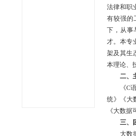
法律和职
有较强的
下，从事
才。本专
架及其生
本理论、
二、
《
C
统》《大数
《大数据
三、
大数