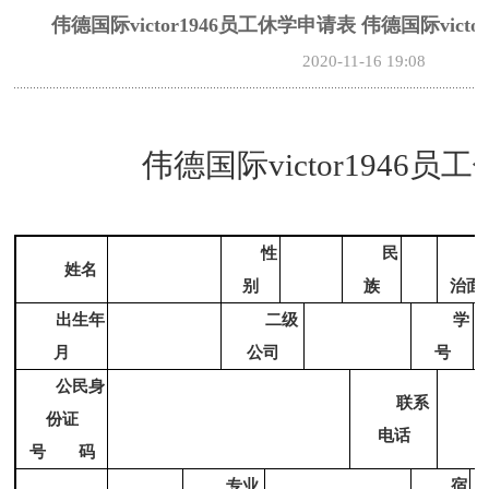
伟德国际victor1946员工休学申请表 伟德国际vict
2020-11-16 19:08
伟德国际victor1946
性
民
姓
名
别
族
治面
出生年
二级
学
月
公司
号
公民身
联系
份证
电话
号 码
专业
宿