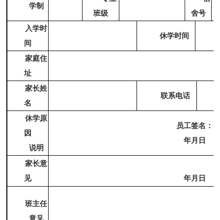
学
制
班级
舍号
入学时
休学时间
间
家庭住
址
家长姓
联系电话
名
休学原
员工签名：
因
年
月
日
说明
家长意
见
年
月
日
班主任
意
见