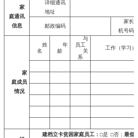
详细通讯
家
地址
庭通讯
家长
信息
邮政编码
机号码
与
姓
年
员工
工作（学习）
名
龄
关
系
家
庭成员
情况
建档立卡贫困家庭员工：
□是 □否；
最低