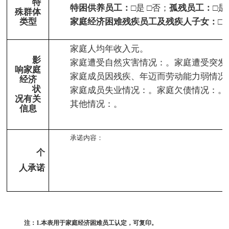
特
特困供养员工：
□是 □否；
孤残员工：
□是
殊群体
类型
家庭经济困难残疾员工及残疾人子女：
□
家庭人均年收入
元。
影
家庭遭受自然灾害情况：
。家庭遭受突发
响家庭
家庭成员因残疾、年迈而劳动能力弱情况
经济
状
家庭成员失业情况：
。家庭欠债情况：
。
况有关
其他情况：
。
信息
承诺内容：
个
人承诺
注：
1.
本表用于家庭经济困难员工认定，可复印。