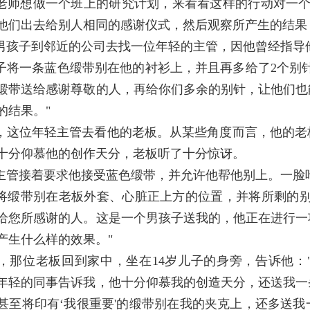
师想做一个班上的研究计划，来看看这样的行动对一个
他们出去给别人相同的感谢仪式，然后观察所产生的结果
孩子到邻近的公司去找一位年轻的主管，因他曾经指导
将一条蓝色缎带别在他的衬衫上，并且再多给了2个别针
缎带送给感谢尊敬的人，再给你们多余的别针，让他们也
的结果。"
这位年轻主管去看他的老板。从某些角度而言，他的老
十分仰慕他的创作天分，老板听了十分惊讶。
管接着要求他接受蓝色缎带，并允许他帮他别上。一脸
缎带别在老板外套、心脏正上方的位置，并将所剩的别
给您所感谢的人。这是一个男孩子送我的，他正在进行一
产生什么样的效果。"
那位老板回到家中，坐在14岁儿子的身旁，告诉他：
年轻的同事告诉我，他十分仰慕我的创造天分，还送我一
甚至将印有‘我很重要'的缎带别在我的夹克上，还多送