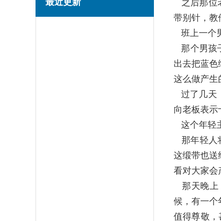
最近更新
之后那位老
带别针，教
班上一个男
那个男孩子
出去把蓝色
这么做产生
过了几天，
向老板表示
这个年轻主
那年轻人将
这缎带也送
看对大家会
那天晚上，
候，有一个
值得尊敬，