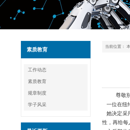
当前位置：
素质教育
工作动态
素质教育
规章制度
尊敬别
一位在纽约
学子风采
她决定采用
性，再给每