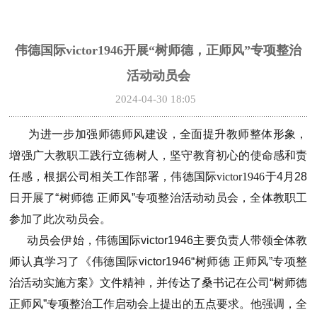
伟德国际victor1946开展“树师德，正师风”专项整治
活动动员会
2024-04-30 18:05
为进一步加强师德师风建设，全面提升教师整体形象，
增强广大教职工践行立德树人，坚守教育初心的使命感和责
任感，
根据公司相关工作部署，
伟德国际victor1946于
4月2
8
日开展了
“树师德 正师风”专项整治活动动员会
，
全体教职工
参加了此次动员会。
动员会
伊始
，
伟德国际victor1946主要负责人
带领全体教
师
认真
学习
了
《
伟德国际victor1946
“树师德 正师风”专项整
治活动实施方案》
文件
精神，并传达了桑书记在
公司
“树师德
正师风”专项整治工作
启动会上提出的五点要求。他强调，全