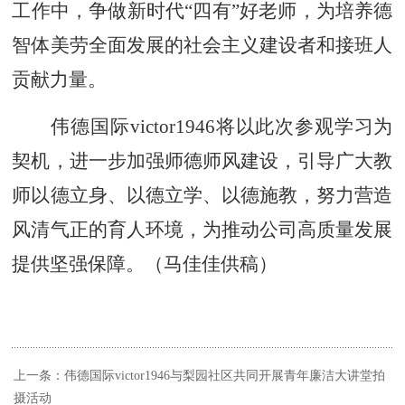
工作中，争做新时代
“四有”好老师，为培养德
智体美劳全面发展的社会主义建设者和接班人
贡献力量。
伟德国际victor1946将以此次参观学习为
契机，进一步加强师德师风建设，引导广大教
师以德立身、以德立学、以德施教，努力营造
风清气正的育人环境，为推动公司高质量发展
提供坚强保障。（马佳佳供稿）
上一条：伟德国际victor1946与梨园社区共同开展青年廉洁大讲堂拍
摄活动