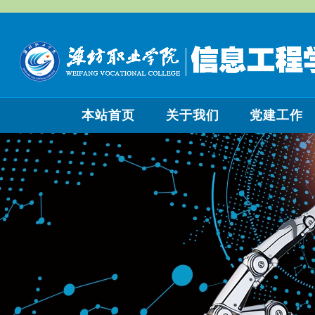
本站首页
关于我们
党建工作