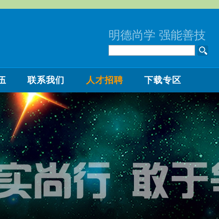
明德尚学 强能善技
伍
联系我们
人才招聘
下载专区