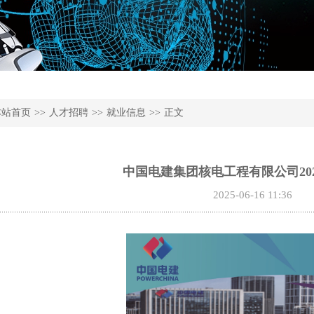
本站首页
>>
人才招聘
>>
就业信息
>>
正文
中国电建集团核电工程有限公司20
2025-06-16 11:36