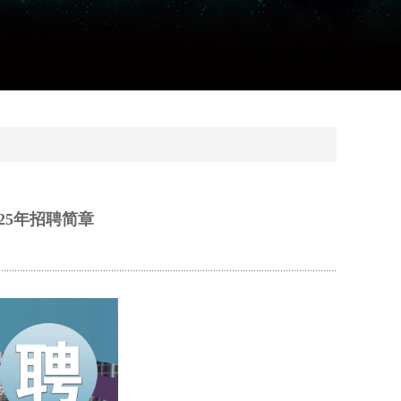
25年招聘简章