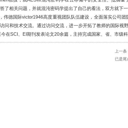
解答了相关问题，并就混沌密码学提出了自己的看法，双方就下
伟德国际victor1946高度重视团队队伍建设，全面落实公司
访问和技术交流。通过访问交流，进一步开拓了教师的国际视野
年至今在SCI、EI期刊发表论文20余篇，主持完成国家、省、市
上一条
已是尾