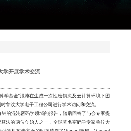
鲁汶大学开展学术交流
自然科学基金“混沌在生成一次性密钥流及云计算环境下图
对比利时鲁汶大学电子工程公司进行学术访问和交流。
分钟的混沌密码学领域的报告，随后回答了与会专家提
加密算法的两位创始人之一，全球著名密码学专家鲁汶大
计算机攻击方面的问题请教了Vincent教授，Vincent