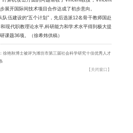
一步展开国际间技术项目合作达成了初步意向。
团队队伍建设的“五个计划”，先后选派12名骨干教师国赴
和现代职教理论水平,科研能力和学术水平得到极大提
级科研课题36项。（徐希炜供稿）
：徐艳秋博士被评为潍坊市第三届社会科学研究十佳优秀人才
条
【
关闭窗口
】