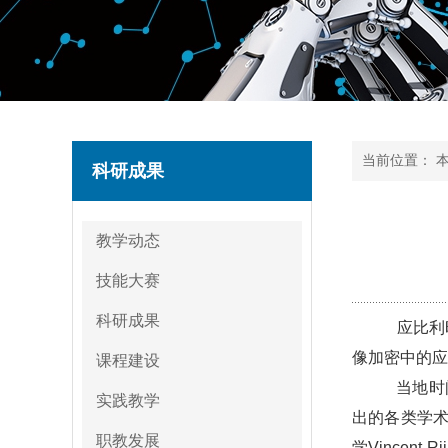
当前位置：
科研成果
教学动态
技能大赛
科研成果
应比利时
像加密中的应
课程建设
当地时间
实践教学
出的各类学术
职教发展
学Vincen