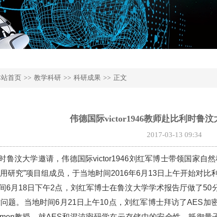
本站首页
>>
教学科研
>>
科研成果
>>
正文
伟德国际victor1946教师赴比利时
2017-03-13 09:34
鲁汶大学邀请，伟德国际victor1946刘红军博士带领国家
用研究”项目组成员，于当地时间2016年6月13日上午开始
6月18日下午2点
，刘红军博士在鲁汶大学学术报告厅做了50
问题。当地时间6月21日上午10点，刘红军博士拜访了AES
t Rijmen教授，就AES和混沌密码学在云存储中的安全性、抵御量子