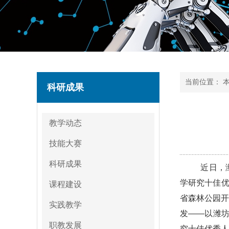
当前位置：
科研成果
教学动态
技能大赛
科研成果
近日，潍
学研究十佳优
课程建设
省森林公园开
实践教学
发——以潍坊
职教发展
究十佳优秀