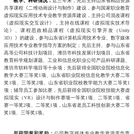
教学、科研情况：
近三年来，先后主持山东省精品资源
共享课程《二维动画设计与制作》建设，参与国家职业教育
虚拟现实应用技术专业教学资源库建设，主持公司混改课程
《虚拟现实交互设计》，主持在线课程《虚拟现实技术导
论》、课程思政精品课程《虚拟现实引擎开发（
Unity
3D
）》的建设，参与山东省计算机应用技术专业、数字媒体
应用技术专业教学指导方案的制定；先后主持、参与山东省
高等公司科技计划项目、潍坊市科技发展计划项目、山东省
教育科学规划课题、工业和信息化职业公司产品科研课题、
潍坊市软科学项目等十余项；先后获得全国职业院校信息化
教学大赛三等奖
1
项、山东省职业院校信息化教学大赛二等
奖
1
项、三等奖
2
项、山东省职业院校教学能力大赛二等奖
1
项；辅导员工参加比赛，先后获得全国职业院校技能大赛虚
拟现实（
VR
）设计与制作赛项一等奖
1
项、二等奖
1
项、省
赛一等奖
2
项、二等奖
1
项，山东省老员工科技创新大赛二等
奖
1
项、三等奖
1
项。
所获荣誉和奖励：
公司数字媒体专业教学资源库负责