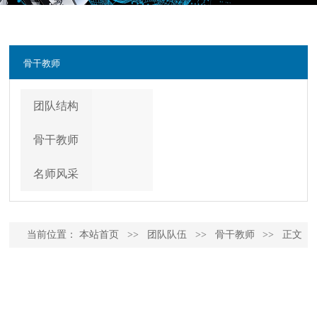
骨干教师
团队结构
骨干教师
名师风采
当前位置：
本站首页
>>
团队队伍
>>
骨干教师
>>
正文