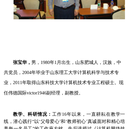
张宝华，
男，
1980
年
1
月出生，山东肥城人，汉族，中
共党员，
2004
年毕业于山东理工大学计算机科学与技术专
业，
2011
年取得山东科技大学计算机技术专业工程硕士。现
任伟德国际victor1946副经理，副教授。
教学、科研情况：
工作
16
年以来，一直耕耘在教学一
线，潜心践行“以‘父母爱心’和‘教师初心’真诚面对和精心培
养每一名员工”的工作座右铭。先后讲授过《计算机网络技