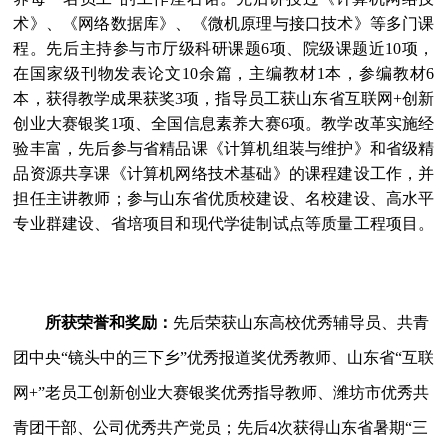
术》、《网络数据库》、《微机原理与接口技术》等多门课
程。先后主持参与市厅级科研课题
6
项、院级课题近
10
项，
在国家级刊物发表论文
10
余篇，主编教材
1
本，参编教材
6
本，获得教学成果获奖
3
项，指导员工获山东省互联网
+
创新
创业大赛银奖
1
项、全国信息素养大赛
6
项。教学改革实施经
验丰富，先后参与省精品课《计算机组装与维护》和省级精
品资源共享课《计算机网络技术基础》的课程建设工作，并
担任主讲教师；参与山东省优质校建设、名校建设、高水平
专业群建设、省培项目和现代学徒制试点等质量工程项目。
所获荣誉和奖励：
先后荣获山东高校优秀辅导员、共青
团中央“镜头中的三下乡”优秀报道奖优秀教师、山东省“互联
网
+
”老员工创新创业大赛银奖优秀指导教师、潍坊市优秀共
青团干部、公司优秀共产党员；先后
4
次获得山东省暑期“三