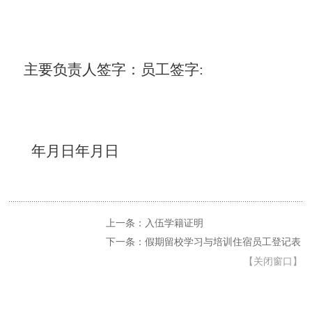
主要负责人签字：
员工签字
:
年
月
日
年
月
日
上一条：入伍学籍证明
下一条：假期留校学习与培训住宿员工登记表
【
关闭窗口
】